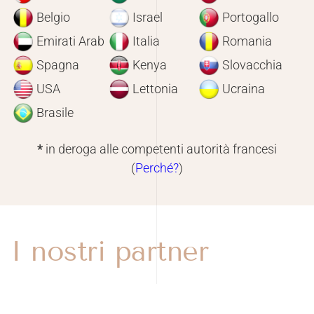
Belgio
Israel
Portogallo
Emirati Arab
Italia
Romania
Spagna
Kenya
Slovacchia
USA
Lettonia
Ucraina
Brasile
*
in deroga alle competenti autorità francesi
(
Perché?
)
I nostri partner