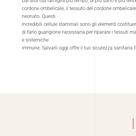
Dai alla tua famiglia più tempo, di più sano e più fel
cordone ombelicale, il tessuto del cordone ombelicale e
neonato. Questi
incredibili cellule staminali sono gli elementi costituen
di farlo guarigione necessaria per riparare i tessuti m
e sistemiche
immune. Salvarli oggi offre il tuo sicurezza sanitaria 