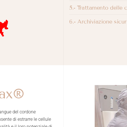
5.- Trattamento delle c
6.- Archiviazione sicu
pax®
 sangue del cordone
ente di estrarre le cellule
ità e il loro potenziale di