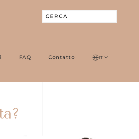
i
FAQ
Contatto
IT
ta?