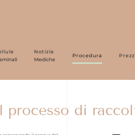
ellule
Notizie
Procedura
Prezz
aminali
Mediche
 processo di raccol