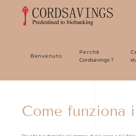
Skip to main content
Perchè
C
Benvenuto
Cordsavings ?
st
Come funziona il