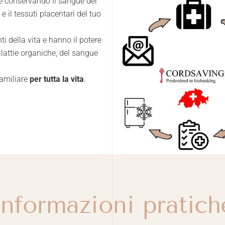
ice conservando il sangue del
 il tessuti placentari del tuo
ti della vita e hanno il potere
alattie organiche, del sangue
familiare
per tutta la vita
.
Informazioni pratich