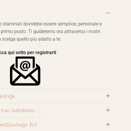
le staminali dovrebbe essere semplice, personale e
 primo posto. Ti guideremo ora attraverso i nostri
u scelga quello più adatto a te.
cca qui sotto per registrarti
avings
l tuo bambino
ordSavings Kit